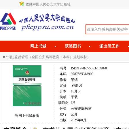
收藏中国人民公安大学出版社
网上书城
获奖图书
派出所工作
*消防监督管理（全国公安高等教育（本科）规划教材）
书号
ISBN 978-7-5653-1890-0
条码
9787565318900
作者
景绒
定价
￥68.00
开本
16开6
装帧
平装
版印次
1/6
分类
公安统编教材
发行
公开
到网上书城看看
出版
2025年8月