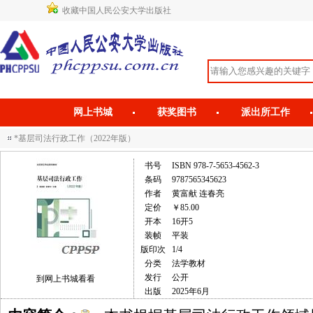
收藏中国人民公安大学出版社
网上书城
获奖图书
派出所工作
*基层司法行政工作（2022年版）
书号
ISBN 978-7-5653-4562-3
条码
9787565345623
作者
黄富献 连春亮
定价
￥85.00
开本
16开5
装帧
平装
版印次
1/4
分类
法学教材
发行
公开
到网上书城看看
出版
2025年6月