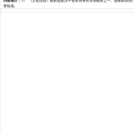
内容简介：
《文化综合》教材是政法干警录用考试专用教材之一。该教材由历
章组成。