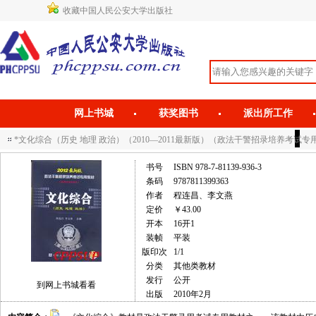
收藏中国人民公安大学出版社
网上书城
获奖图书
派出所工作
*文化综合（历史 地理 政治）（2010—2011最新版）（政法干警招录培养考试专
书号
ISBN 978-7-81139-936-3
条码
9787811399363
作者
程连昌、李文燕
定价
￥43.00
开本
16开1
装帧
平装
版印次
1/1
分类
其他类教材
发行
公开
到网上书城看看
出版
2010年2月