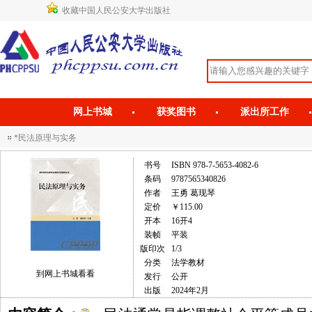
收藏中国人民公安大学出版社
网上书城
获奖图书
派出所工作
*民法原理与实务
书号
ISBN 978-7-5653-4082-6
条码
9787565340826
作者
王勇 葛现琴
定价
￥115.00
开本
16开4
装帧
平装
版印次
1/3
分类
法学教材
到网上书城看看
发行
公开
出版
2024年2月