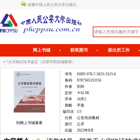
收藏中国人民公安大学出版社
网上书城
获奖图书
派出所工作
*火灾物证技术鉴定（武警学院统编教材）
书号
ISBN 978-7-5653-3315-6
条码
9787565333156
作者
刘玲
定价
￥62.00
开本
16开2
装帧
平装
版印次
1/3
分类
公安培训教材
到网上书城看看
发行
公开
出版
2023年8月