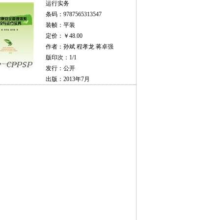
运行实务
条码：9787565313547
装帧：平装
定价：￥48.00
作者：孙斌 程孝龙 蒋卓强
版印次：1/1
发行：公开
出版：2013年7月