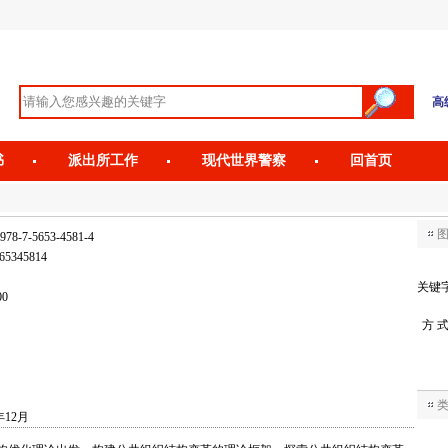
高
书
派出所工作
现代世界警察
回首页
978-7-5653-4581-4
65345814
关键
00
方 
年12月