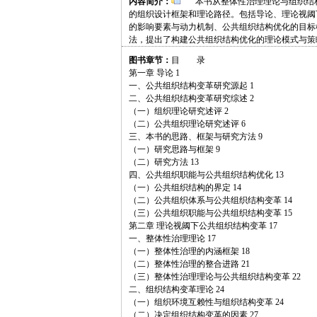
内容简介：
本书从整体性治理理论与组织结构
的组织设计框架和理论路径。包括导论、理论视阈
的影响要素与动力机制、公共组织结构优化的目标
法，提出了构建公共组织结构优化的理论模式与策
图书章节：
目 录
第一章 导论 1
一、公共组织结构变革研究源起 1
二、公共组织结构变革研究综述 2
（一）组织理论研究述评 2
（二）公共组织理论研究述评 6
三、本书的思路、框架与研究方法 9
（一）研究思路与框架 9
（二）研究方法 13
四、公共组织职能与公共组织结构优化 13
（一）公共组织结构的界定 14
（二）公共组织体系与公共组织结构变革 14
（三）公共组织职能与公共组织结构变革 15
第二章 理论视阈下公共组织结构变革 17
一、整体性治理理论 17
（一）整体性治理的内涵框架 18
（二）整体性治理的整合进路 21
（三）整体性治理理论与公共组织结构变革 22
二、组织结构变革理论 24
（一）组织环境互赖性与组织结构变革 24
（二）决定组织结构变革的因素 27