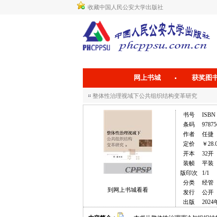
收藏中国人民公安大学出版社
网上书城
获奖图
整体性治理视域下公共组织结构变革研究
书号
ISBN 
条码
97875
作者
任捷
定价
￥28.
开本
32开
装帧
平装
版印次
1/1
分类
经管
到网上书城看看
发行
公开
出版
2024