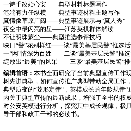
一诗千改始心安——典型材料标题写作
笔端有力任纵横——典型事迹材料主题写作
真情像草原广阔——典型事迹展示与“真人秀”
夜空中最闪亮的星——江苏英模群体解读
不让明珠蒙尘——典型推选参评技巧
映日“警”花别样红——谈“最美基层民警”推选活
一“网”情深为百姓——二谈“最美基层民警”推
绽放出“最美”的风采——三谈“最美基层民警”
编辑首语：
本书全面研究了当前典型宣传工作
树先进典型，如何宣传推广典型带动全局工作
典型质变的“菱形定律”，英模成长的年龄规律“1
内关于典型宣传的最新成果，增强了全书的权
对公安英模进行分析，探究其中成长规律，极
导干部和政工干部的必读书。