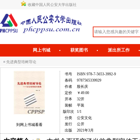
收藏中国人民公安大学出版社
网上书城
获奖图书
派出所工作
先进典型培树导论
书号
ISBN 978-7-5653-3992-9
条码
9787565339929
作者
殷长庆
定价
￥49.00
开本
32开
装帧
平装
版印次
1/1
分类
公安文化
发行
公开
到网上书城看看
出版
2021年3月