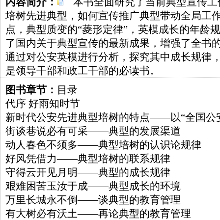
内容简介：
本书全面研究了当前典型宣传工
培树先进典型，如何宣传推广典型带动全局工
点，典型质变的“菱形定律”，英模成长的年龄规律
了国内关于典型宣传的最新成果，增强了全书
通过对公安英模进行分析，探究其中成长规律
是领导干部和政工干部的必读书。
图书章节：
目录
代序 好雨知时节
新时代公安先进典型培树的特点——以“全国公
街谈巷说必有可采——典型的发展渠道
动人春色不须多——典型培树的认识论规律
好风凭借力——典型培树的联系规律
守得云开见月明——典型的成长规律
艰难困苦玉汝于成——典型成长的环境
万里长城永不倒——谈典型的教育管理
有大树必有沃土——再论典型的教育管理