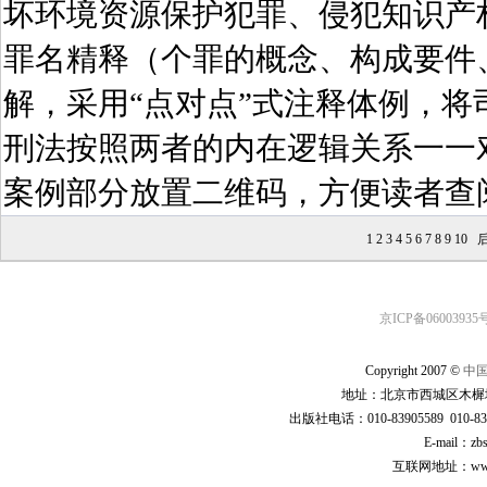
坏环境资源保护犯罪、侵犯知识产
罪名精释（个罪的概念、构成要件
解，采用“点对点”式注释体例，
刑法按照两者的内在逻辑关系一一
案例部分放置二维码，方便读者查
1
2
3
4
5
6
7
8
9
10
后
京ICP备06003935号
Copyright 2007 ©
中
地址：北京市西城区木樨地
出版社电话：010-83905589 010-83
E-mail：zb
互联网地址：www.cp