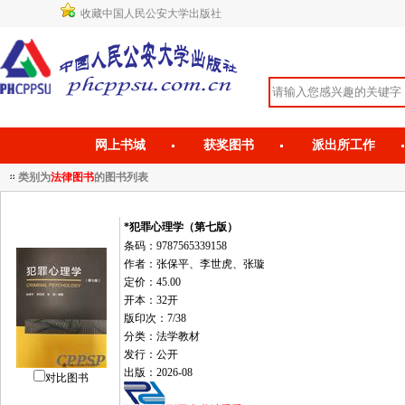
收藏中国人民公安大学出版社
网上书城
获奖图书
派出所工作
类别为
法律图书
的图书列表
*犯罪心理学（第七版）
条码：9787565339158
作者：张保平、李世虎、张璇
定价：45.00
开本：32开
版印次：7/38
分类：法学教材
发行：公开
出版：2026-08
对比图书