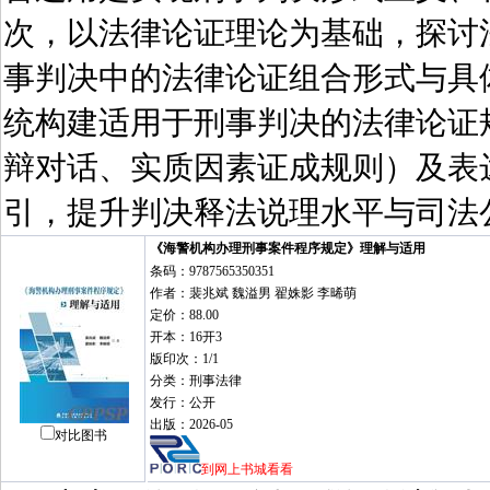
次，以法律论证理论为基础，探讨
事判决中的法律论证组合形式与具
统构建适用于刑事判决的法律论证
辩对话、实质因素证成规则）及表
引，提升判决释法说理水平与司法
《海警机构办理刑事案件程序规定》理解与适用
条码：9787565350351
作者：裴兆斌 魏溢男 翟姝影 李晞萌
定价：88.00
开本：16开3
版印次：1/1
分类：刑事法律
发行：公开
出版：2026-05
对比图书
到网上书城看看